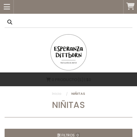
0
PRODUCTO(S) | $0
Inicio
NIÑITAS
NIÑITAS
FILTROS
0