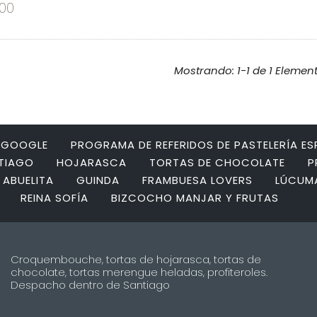
000
Mostrando: 1-1 de 1 Elemen
N GOOGLE
PROGRAMA DE REFERIDOS DE PASTELERÍA E
NTIAGO
HOJARASCA
TORTAS DE CHOCOLATE
P
 ABUELITA
GUINDA
FRAMBUESA LOVERS
LÚCUM
REINA SOFÍA
BIZCOCHO MANJAR Y FRUTAS
Croquembouche, tortas de hojarasca, tortas de
chocolate, tortas merengue heladas, profiteroles.
Despacho dentro de Santiago