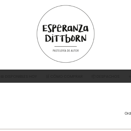
📅 DISPONIBLES HOY
🛒 CÓMO COMPRAR
📦 DESPACHOS
⭐
S DE CHOCOLATE
NUTELLA®
MERENGUE (HELA
JAS
TRES LECHES
TORTA AMAPOLAS
Ord