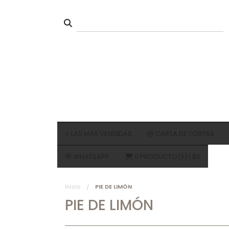
⭐ LAS MÁS VENDIDAS
🎂 CARTA DE TORTAS
💬 WHATSAPP
0
PRODUCTO(S) |
$0
HOJARASCA
BIZCOCHO
TORTA
Inicio
PIE DE LIMÓN
bizcocho y frutas
MILHO
PIE DE LIMÓN