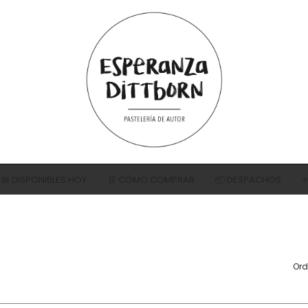
📅 DISPONIBLES HOY
🛒 CÓMO COMPRAR
📦 DESPACHOS
⭐
S DE CHOCOLATE
NUTELLA®
MERENGUE (HELA
JAS
TRES LECHES
TORTA AMAPOLAS
Ord