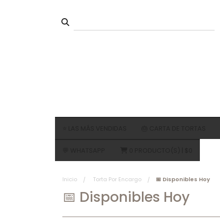
⭐ LAS MÁS VENDIDAS
🎂 CARTA DE TORTAS
💬 WHATSAPP
0
PRODUCTO(S) |
$0
HOJARASCA
BIZCOCHO
TORTA
Inicio
Torta Por Encargo
📅 Disponibles Hoy
bizcocho y frutas
MILHO
📅 Disponibles Hoy