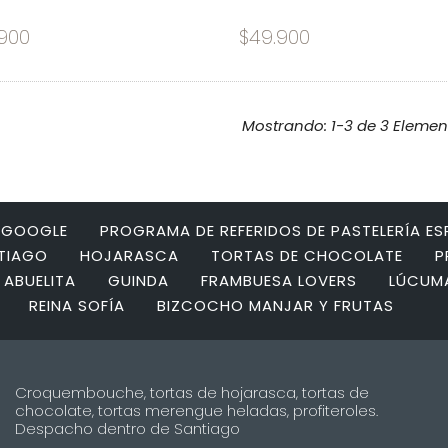
900
$49.900
Mostrando: 1-3 de 3 Elemen
N GOOGLE
PROGRAMA DE REFERIDOS DE PASTELERÍA E
NTIAGO
HOJARASCA
TORTAS DE CHOCOLATE
P
 ABUELITA
GUINDA
FRAMBUESA LOVERS
LÚCUM
REINA SOFÍA
BIZCOCHO MANJAR Y FRUTAS
Croquembouche, tortas de hojarasca, tortas de
chocolate, tortas merengue heladas, profiteroles.
Despacho dentro de Santiago