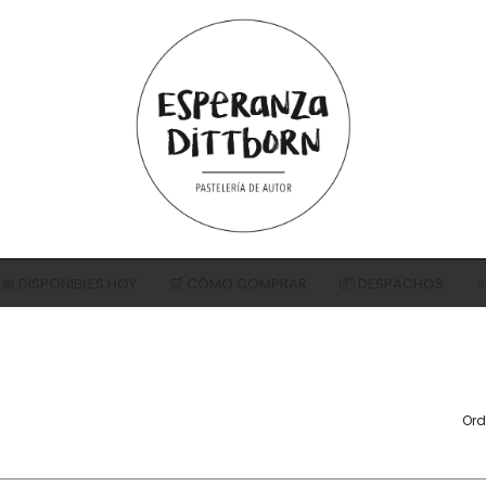
📅 DISPONIBLES HOY
🛒 CÓMO COMPRAR
📦 DESPACHOS
⭐
S DE CHOCOLATE
NUTELLA®
MERENGUE (HELA
JAS
TRES LECHES
TORTA AMAPOLAS
Ord