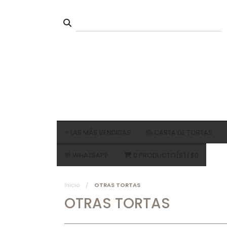
⭐ LAS MÁS VENDIDAS
🎂 CARTA DE TORTAS
💬 WHATSAPP
0
PRODUCTO(S) |
$0
HOJARASCA
BIZCOCHO
TORTA
Inicio
OTRAS TORTAS
bizcocho y frutas
MILHO
OTRAS TORTAS